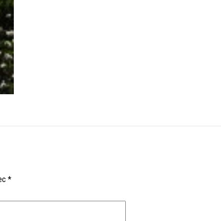
vec
*