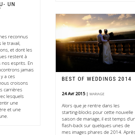
U- UN
T
phes reconnus
e travail,
ions, et dont les
es restent à
 nos esprits. En
ncontrons jamais
l y a ces
BEST OF WEDDINGS 2014
nous croisons
s carrières
24 Avr 2015
MARIAGE
vec lesquels
ntir une
Alors que je rentre dans les
ière et une
starting-blocks pour cette nouvelle
une.
saison de mariage, il est temps d’u
flash-back sur quelques unes de
mes images phares de 2014. Aprè