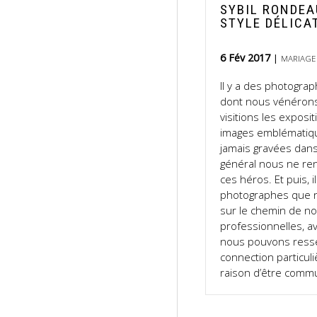
SYBIL RONDEA
STYLE DÉLICA
6 Fév 2017
MARIAGE
Il y a des photogra
dont nous vénérons l
visitions les exposit
images emblématiqu
jamais gravées dans
général nous ne re
ces héros. Et puis, i
photographes que 
sur le chemin de no
professionnelles, a
nous pouvons resse
connection particul
raison d’être comm